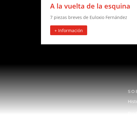
A la vuelta de la esquina
7 piezas breves de Euloxio Fernández
+ Información
SO
Hist
Prod
Gale