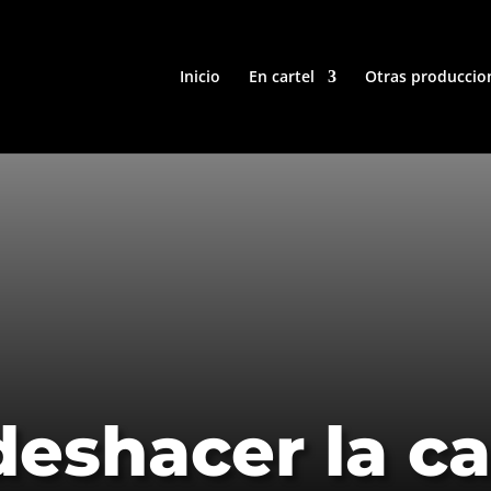
Inicio
En cartel
Otras produccio
eshacer la c