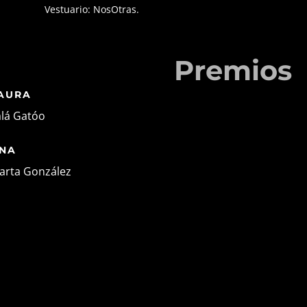
Vestuario: NosOtras.
Premios
AURA
alá Gatóo
NA
arta González