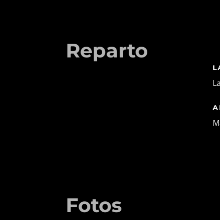
Reparto
L
L
A
M
Fotos