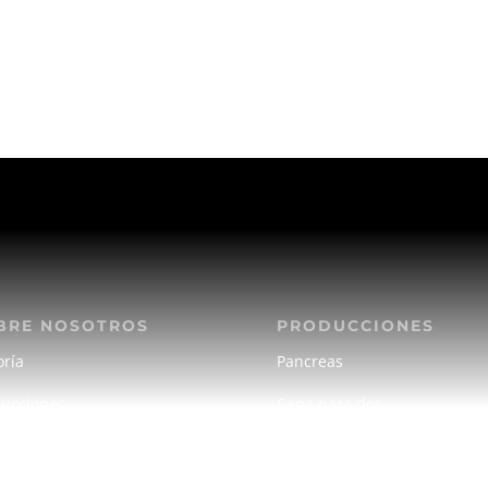
BRE NOSOTROS
PRODUCCIONES
oría
Pancreas
ucciones
Cena para dos
ría de fotos
La tortuga de Darwin